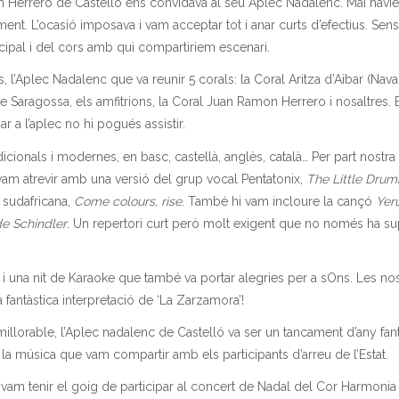
n Herrero de Castelló ens convidava al seu Aplec Nadalenc. Mai havi
ment. L’ocasió imposava i vam acceptar tot i anar curts d’efectius. Sen
incipal i del cors amb qui compartiriem escenari.
cs, l’Aplec Nadalenc que va reunir 5 corals: la Coral Aritza d’Aibar (N
 Saragossa, els amfitrions, la Coral Juan Ramon Herrero i nosaltres. E
r a l’aplec no hi pogués assistir.
icionals i modernes, en basc, castellà, anglès, català… Per part nostra 
vam atrevir amb una versió del grup vocal Pentatonix,
The Little Drum
 sudafricana,
Come colours, rise
. També hi vam incloure la cançó
Yer
 de Schindler
. Un repertori curt però molt exigent que no només ha s
 una nit de Karaoke que també va portar alegries per a sOns. Les nost
antàstica interpretació de ‘La Zarzamora’!
illorable, l’Aplec nadalenc de Castelló va ser un tancament d’any fa
la música que vam compartir amb els participants d’arreu de l’Estat.
 vam tenir el goig de participar al concert de Nadal del Cor Harmonia 