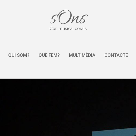
sOns
Cor, musica, corals
QUI SOM?
QUÈ FEM?
MULTIMÈDIA
CONTACTE