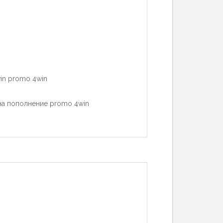
in promo 4win
на пополнение promo 4win