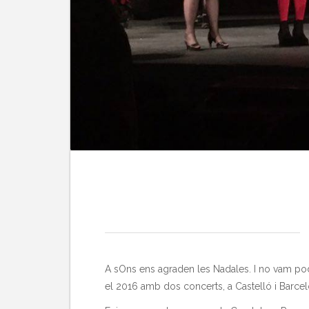
A sOns ens agraden les Nadales. I no vam pode
el 2016 amb dos concerts, a Castelló i Barcel