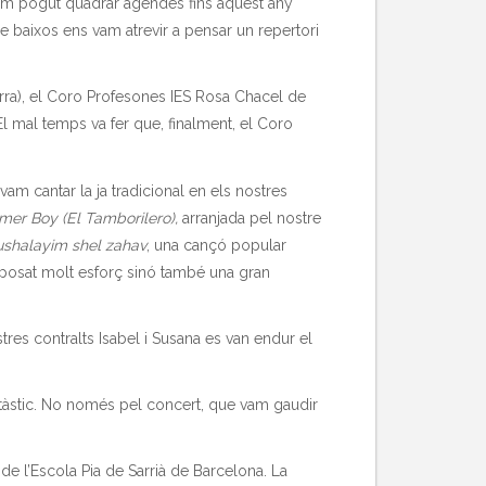
em pogut quadrar agendes fins aquest any
se baixos ens vam atrevir a pensar un repertori
avarra), el Coro Profesones IES Rosa Chacel de
l mal temps va fer que, finalment, el Coro
vam cantar la ja tradicional en els nostres
mer Boy (El Tamborilero),
arranjada pel nostre
ushalayim shel zahav
, una cançó popular
uposat molt esforç sinó també una gran
res contralts Isabel i Susana es van endur el
ntàstic. No només pel concert, que vam gaudir
de l’Escola Pia de Sarrià de Barcelona. La