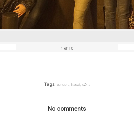
1
16
of
Tags:
,
,
concert
Nadal
sOns
No comments