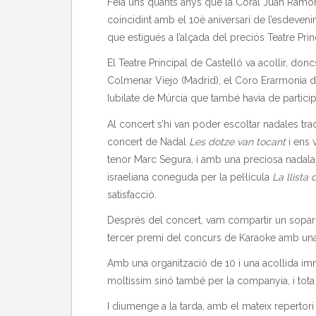
Feia uns quants anys que la Coral Juan Ramo
coincidint amb el 10è aniversari de l’esdeveni
que estigués a l’alçada del preciós Teatre Pr
El Teatre Principal de Castelló va acollir, don
Colmenar Viejo (Madrid), el Coro Erarmonia de
Iubilate de Múrcia que també havia de participa
Al concert s’hi van poder escoltar nadales trad
concert de Nadal
Les dotze van tocant
i ens 
tenor Marc Segura, i amb una preciosa nadala
israeliana coneguda per la pel·lícula
La llista
satisfacció.
Després del concert, vam compartir un sopar i
tercer premi del concurs de Karaoke amb una f
Amb una organització de 10 i una acollida imm
moltíssim sinó també per la companyia, i tota 
I diumenge a la tarda, amb el mateix repertori