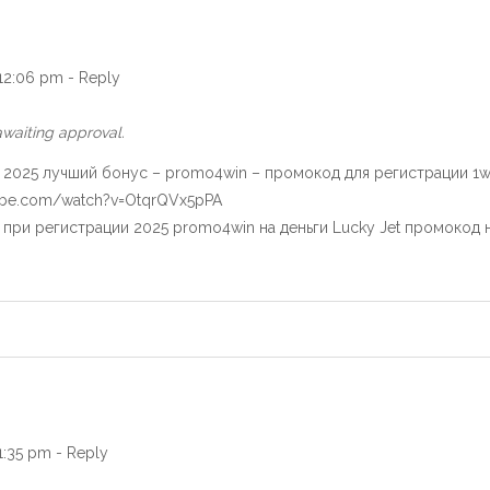
 12:06 pm
-
Reply
waiting approval.
025 лучший бонус – promo4win – промокод для регистрации 1w
tube.com/watch?v=OtqrQVx5pPA
ри регистрации 2025 promo4win на деньги Lucky Jet промокод 
 1:35 pm
-
Reply