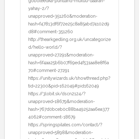
goboleedka-puntland-muxuu-daaran-
yahay-2/?
unapproved=351260&moderation-
hash=f47813df6f72e25c8a85abd74102d9
d8#comment-351260
http://thearkgedling.org.uk/uncategorize
d/hello-world/?
unapproved=27291&moderation-
hash=6f4aa25b6b07f69ed4f531aa8e8f6a
70#comment-27291
https://unitywizards.uk/showthread.php?
tid=22300&pid=162049#pid162049
https://3lobit.sk/dscn2124/?
unapproved=18679&moderation-
hash=767d0bceb0c88ba49252aa6ea377
4062#comment-18679
https://springspilates.com/contact/?
unapproved=5898&moderation-