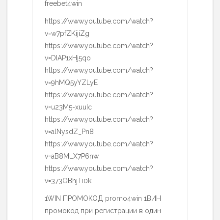
freebet4win
https://www.youtube.com/watch?
v=w7pfZKijiZg
https://www.youtube.com/watch?
v=DIAP1xHj5qo
https://www.youtube.com/watch?
v=9hMQ5yYZLyE
https://www.youtube.com/watch?
v=u23M5-xuuIc
https://www.youtube.com/watch?
v=alNysdZ_Pn8
https://www.youtube.com/watch?
v=aB8MLX7P6nw
https://www.youtube.com/watch?
v=373OBhjTi0k
1WIN ПРОМОКОД promo4win 1ВИН
промокод при регистрации в один