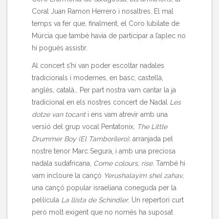
Coral Juan Ramon Herrero i nosaltres. El mal
temps va fer que, finalment, el Coro Iubilate de
Múrcia que també havia de participar a l’aplec no
hi pogués assistir.
Al concert s’hi van poder escoltar nadales
tradicionals i modernes, en basc, castellà,
anglès, català… Per part nostra vam cantar la ja
tradicional en els nostres concert de Nadal
Les
dotze van tocant
i ens vam atrevir amb una
versió del grup vocal Pentatonix,
The Little
Drummer Boy (El Tamborilero),
arranjada pel
nostre tenor Marc Segura, i amb una preciosa
nadala sudafricana,
Come colours, rise
. També hi
vam incloure la cançó
Yerushalayim shel zahav
,
una cançó popular israeliana coneguda per la
pel·lícula
La llista de Schindler
. Un repertori curt
però molt exigent que no només ha suposat