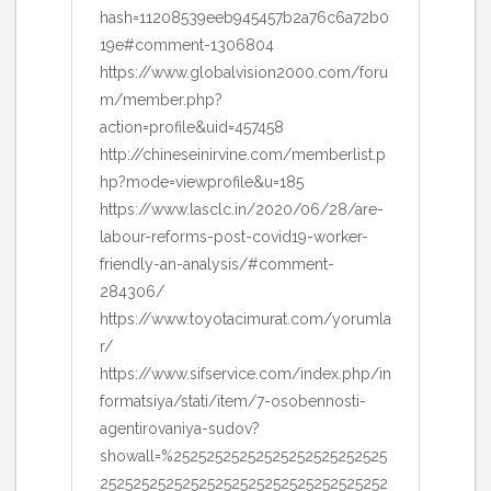
hash=11208539eeb945457b2a76c6a72b0
19e#comment-1306804
https://www.globalvision2000.com/foru
m/member.php?
action=profile&uid=457458
http://chineseinirvine.com/memberlist.p
hp?mode=viewprofile&u=185
https://www.lasclc.in/2020/06/28/are-
labour-reforms-post-covid19-worker-
friendly-an-analysis/#comment-
284306/
https://www.toyotacimurat.com/yorumla
r/
https://www.sifservice.com/index.php/in
formatsiya/stati/item/7-osobennosti-
agentirovaniya-sudov?
showall=%25252525252525252525252525
25252525252525252525252525252525252