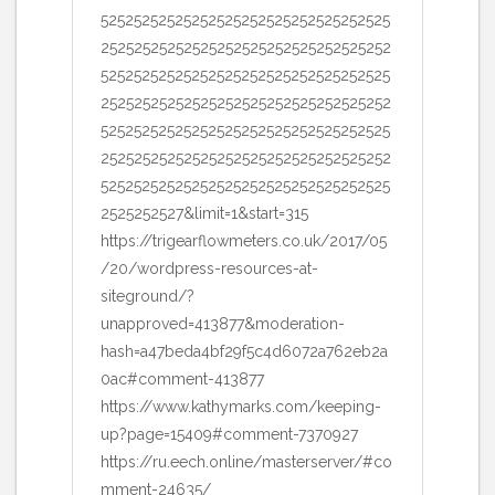
52525252525252525252525252525252525
25252525252525252525252525252525252
52525252525252525252525252525252525
25252525252525252525252525252525252
52525252525252525252525252525252525
25252525252525252525252525252525252
52525252525252525252525252525252525
2525252527&limit=1&start=315
https://trigearflowmeters.co.uk/2017/05
/20/wordpress-resources-at-
siteground/?
unapproved=413877&moderation-
hash=a47beda4bf29f5c4d6072a762eb2a
0ac#comment-413877
https://www.kathymarks.com/keeping-
up?page=15409#comment-7370927
https://ru.eech.online/masterserver/#co
mment-24635/