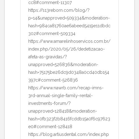
cc8#comment-11307
https://s13reborn.com/blog/?
p=14&unapproved=509334&moderation-
hash=984ca81760ae6abeed5419e11dbdc
302#comment-509334
https://www.amarelinhoservicos.com.br/
index.php/2020/05/26/dedetizacao-
afeta-as-gravidas/?
unapproved=526836&moderation-
hash=75175be26dc9d0348a0cd40db154
397c#comment-526836
https://www.nawrb.com/recap-imns-
3rd-annual-single-family-rental-
investments-forum/?
unapproved=128418&moderation-
hash=0fb323f2b8416fcddb15a0f6c97623
e0#comment-128418
https://blog.artiusdental.com/index.php