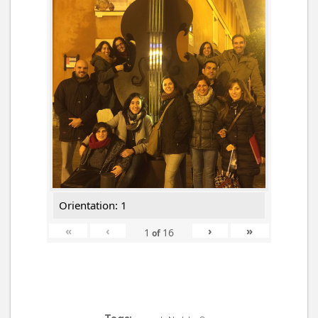
Orientation: 1
«
‹
›
»
1
16
of