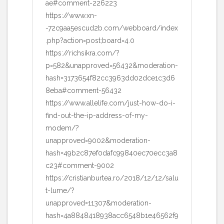
ae#comment-226223
https://www.xn-
-72c9aa5escud2b.com/webboard/index
.php?action=post;board=4.0
https://richsikra.com/?
p=582&unapproved=56432&moderation-
hash=3173654f82cc3963dd02dce1c3d6
8eba#comment-56432
https://www.allelife.com/just-how-do-i-
find-out-the-ip-address-of-my-
modem/?
unapproved=9002&moderation-
hash=49b2c87ef0dafc99840ec70ecc3a8
c23#comment-9002
https://cristianburtea.ro/2018/12/12/salu
t-lume/?
unapproved=11307&moderation-
hash=4a8848418938acc6548b1e46562f9