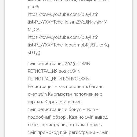
gee6i
https://www.youtube.com/playlist?
list=PL3YXXYTeheHq59r5ZV1JtN475jh4M
M_CA
https://www.youtube.com/playlist?
list=PL3YXXYTeheHqoubmpbRjJSfUkoKq
sDTy3
1win регистрация 2023 – 1WIN
РЕГИСТРАЦИЯ 2023 1WIN
РЕГИСТРАЦИЯ И БОНУС 1WIN
Регистрация – как пополнить баланс
счет 1win Кыргызстан пополнение с
карты в Кыргызстане 1вин
1win регистрация и бонус – 1win –
подробный обзор . Казино 1win вывод
денег, регистрация, отзывы, бонусы
1win промокод при регистрации – 1win