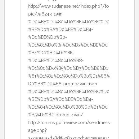
http://www.sudanese.net/index.php?/to
pic/796243-1win-
%D0%BF%D1%80%D0%BE%D0%BC%D0
%BE%D0%BA%D0%BE%D0%B4-
%D0%BD%D0%B0-
%D1%81%D0%B5%D0%B3%D0%BE%D0
%B4%D0%BD%D1%8F-
%D0%BF%D1%80%D0%B8-
%D1%80%D0%B5%D0%B3%D0%B8%D1
%81%D1%82%D1%80%D0%B0%D1%86%
D0%B8%D0%B8-promo4win-1win-
%D0%BF%D1%80%D0%BE%D0%BC%D0
%BE%D0%BA%D0%BE%D0%B4-
%D1%84%D1%80%D0%B8%D0%B1%D0
%B5%D1%82-promo-4win/
http://forums.golfreview.com/sendmess
age.php?
s=2905997d78dff5e8320ed14e7aa09907