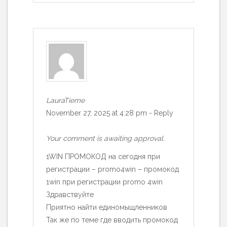
LauraTieme
November 27, 2025 at 4:28 pm
-
Reply
Your comment is awaiting approval.
1WIN ПРОМОКОД на сегодня при
регистрации – promo4win – промокод
1win при регистрации promo 4win
Здравствуйте
Приятно найти единомыщленников
Так же по теме где вводить промокод