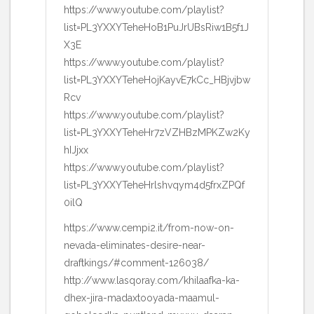
https://www.youtube.com/playlist?
list=PL3YXXYTeheHoB1PuJrUBsRiw1B5f1J
X3E
https://www.youtube.com/playlist?
list=PL3YXXYTeheHojKayvE7kCc_HBjvjbw
Rcv
https://www.youtube.com/playlist?
list=PL3YXXYTeheHr7zVZHBzMPKZw2Ky
hIJjxx
https://www.youtube.com/playlist?
list=PL3YXXYTeheHrlshvqym4d5frxZPQf
0ilQ
https://www.cempi2.it/from-now-on-
nevada-eliminates-desire-near-
draftkings/#comment-126038/
http://www.lasqoray.com/khilaafka-ka-
dhex-jira-madaxtooyada-maamul-