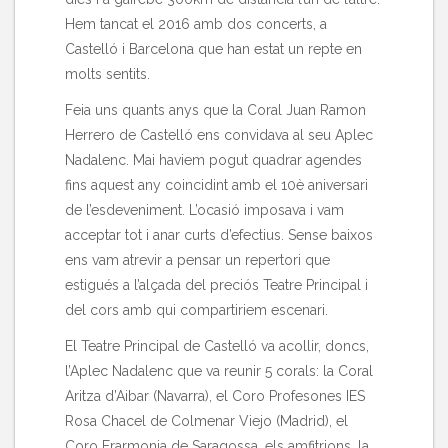
Hem tancat el 2016 amb dos concerts, a
Castelló i Barcelona que han estat un repte en
molts sentits.
Feia uns quants anys que la Coral Juan Ramon
Herrero de Castelló ens convidava al seu Aplec
Nadalenc. Mai haviem pogut quadrar agendes
fins aquest any coincidint amb el 10è aniversari
de l’esdeveniment. L’ocasió imposava i vam
acceptar tot i anar curts d’efectius. Sense baixos
ens vam atrevir a pensar un repertori que
estigués a l’alçada del preciós Teatre Principal i
del cors amb qui compartiriem escenari.
El Teatre Principal de Castelló va acollir, doncs,
l’Aplec Nadalenc que va reunir 5 corals: la Coral
Aritza d’Aibar (Navarra), el Coro Profesones IES
Rosa Chacel de Colmenar Viejo (Madrid), el
Coro Erarmonia de Saragossa, els amfitrions, la