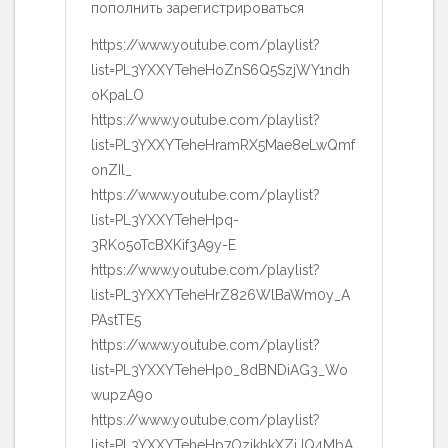
пополнить зарегистрироваться
https://www.youtube.com/playlist?
list=PL3YXXYTeheHoZnS6Q5SzjWY1ndh
oKpaLO
https://www.youtube.com/playlist?
list=PL3YXXYTeheHramRX5Mae8eLwQmf
onZIl_
https://www.youtube.com/playlist?
list=PL3YXXYTeheHpq-
3RKo5oTcBXKif3A9y-E
https://www.youtube.com/playlist?
list=PL3YXXYTeheHrZ826WlBaWm0y_A
PAstTE5
https://www.youtube.com/playlist?
list=PL3YXXYTeheHp0_8dBNDiAG3_Wo
wupzA9o
https://www.youtube.com/playlist?
list=PL3YXXYTeheHp7OzjkhkXZjJQ4MbA