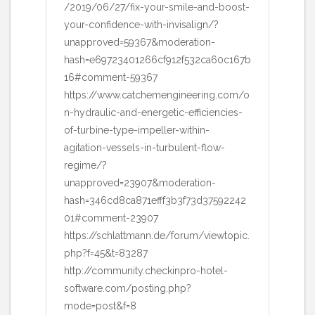
/2019/06/27/fix-your-smile-and-boost-
your-confidence-with-invisalign/?
unapproved=59367&moderation-
hash=e69723401266cf912f532ca60c167b
16#comment-59367
https://www.catchemengineering.com/o
n-hydraulic-and-energetic-efficiencies-
of-turbine-type-impeller-within-
agitation-vessels-in-turbulent-flow-
regime/?
unapproved=23907&moderation-
hash=346cd8ca871efff3b3f73d37592242
01#comment-23907
https://schlattmann.de/forum/viewtopic.
php?f=45&t=83287
http://community.checkinpro-hotel-
software.com/posting.php?
mode=post&f=8