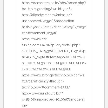
https://oceanterra.co.kr/bbs/board.php?
bo_table=greeting&wr_id=30462
http://allpartyart.com/animals/?
unapproved=723918&moderation-
hash=43a0020a2142d4c407f2d9877b032
d1c#comment-723918
https://www.car-
tuning.com.ua/ru/gallery/detail.php?
SECTION_ID=11530&ELEMENT_ID=317641
&PAGEN_1=31&strIMessage=%CE%F2%E7
%FB%E2+%F3%F1%EF%E5%F8%ED%EE+%
E4%EE%E1%E0%E2%EB%E5%ED
https://www.strongertechnology.com/2
017/12/efficiency-through-
technology/#comment-2533/
http://www.uundc.ufc.br/?
p=1540&unapproved=1010987&moderati
on-