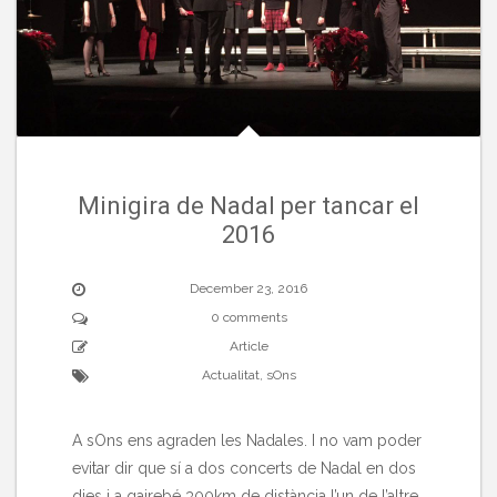
Minigira de Nadal per tancar el
2016
December 23, 2016
0 comments
Article
Actualitat
,
sOns
A sOns ens agraden les Nadales. I no vam poder
evitar dir que sí a dos concerts de Nadal en dos
dies i a gairebé 300km de distància l’un de l’altre.