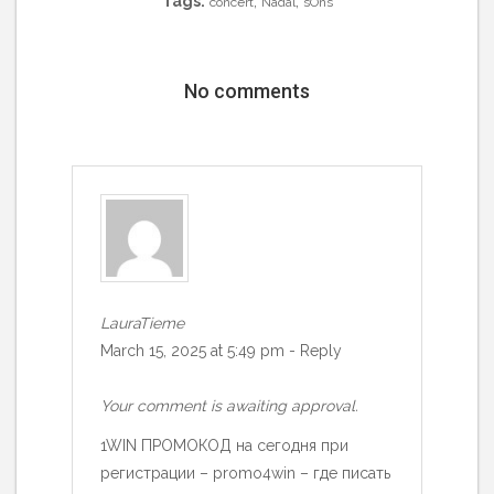
Tags:
,
,
concert
Nadal
sOns
No comments
LauraTieme
March 15, 2025 at 5:49 pm
-
Reply
Your comment is awaiting approval.
1WIN ПРОМОКОД на сегодня при
регистрации – promo4win – где писать