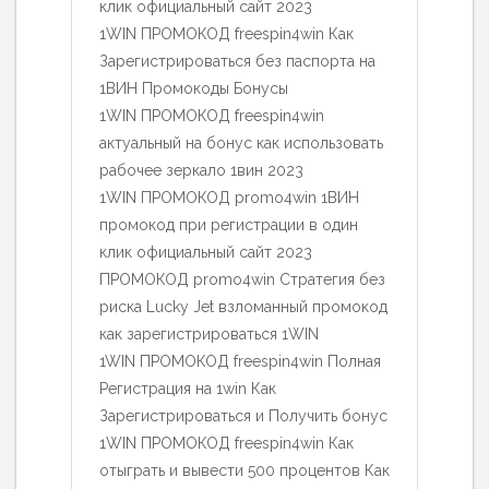
клик официальный сайт 2023
1WIN ПРОМОКОД freespin4win Как
Зарегистрироваться без паспорта на
1ВИН Промокоды Бонусы
1WIN ПРОМОКОД freespin4win
актуальный на бонус как использовать
рабочее зеркало 1вин 2023
1WIN ПРОМОКОД promo4win 1ВИН
промокод при регистрации в один
клик официальный сайт 2023
ПРОМОКОД promo4win Стратегия без
риска Lucky Jet взломанный промокод
как зарегистрироваться 1WIN
1WIN ПРОМОКОД freespin4win Полная
Регистрация на 1win Как
Зарегистрироваться и Получить бонус
1WIN ПРОМОКОД freespin4win Как
отыграть и вывести 500 процентов Как