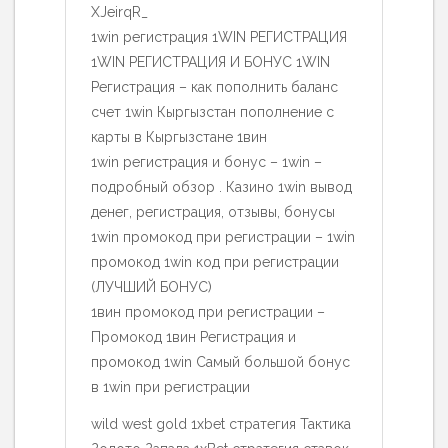
XJeirqR_
1win регистрация 1WIN РЕГИСТРАЦИЯ
1WIN РЕГИСТРАЦИЯ И БОНУС 1WIN
Регистрация – как пополнить баланс
счет 1win Кыргызстан пополнение с
карты в Кыргызстане 1вин
1win регистрация и бонус – 1win –
подробный обзор . Казино 1win вывод
денег, регистрация, отзывы, бонусы
1win промокод при регистрации – 1win
промокод 1win код при регистрации
(ЛУЧШИЙ БОНУС)
1вин промокод при регистрации –
Промокод 1вин Регистрация и
промокод 1win Самый большой бонус
в 1win при регистрации
wild west gold 1xbet стратегия Тактика