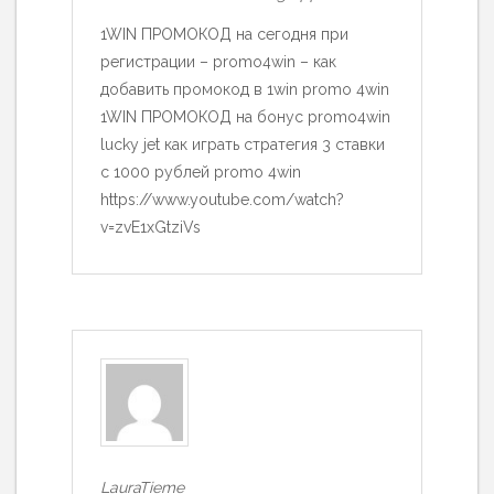
1WIN ПРОМОКОД на сегодня при
регистрации – promo4win – как
добавить промокод в 1win promo 4win
1WIN ПРОМОКОД на бонус promo4win
lucky jet как играть стратегия 3 ставки
с 1000 рублей promo 4win
https://www.youtube.com/watch?
v=zvE1xGtziVs
LauraTieme