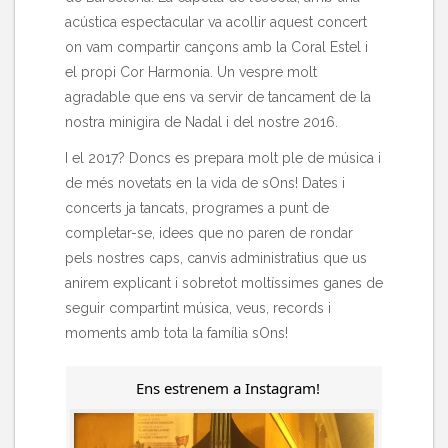
acústica espectacular va acollir aquest concert
on vam compartir cançons amb la Coral Estel i
el propi Cor Harmonia. Un vespre molt
agradable que ens va servir de tancament de la
nostra minigira de Nadal i del nostre 2016.
I el 2017? Doncs es prepara molt ple de música i
de més novetats en la vida de sOns! Dates i
concerts ja tancats, programes a punt de
completar-se, idees que no paren de rondar
pels nostres caps, canvis administratius que us
anirem explicant i sobretot moltíssimes ganes de
seguir compartint música, veus, records i
moments amb tota la família sOns!
Ens estrenem a Instagram!