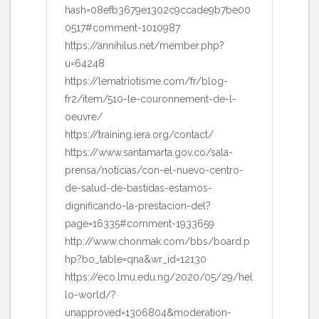
hash=08efb3679e1302c9ccade9b7be00
0517#comment-1010987
https://annihilus.net/member.php?
u=64248
https://lematriotisme.com/fr/blog-
fr2/item/510-le-couronnement-de-l-
oeuvre/
https://training.iera.org/contact/
https://www.santamarta.gov.co/sala-
prensa/noticias/con-el-nuevo-centro-
de-salud-de-bastidas-estamos-
dignificando-la-prestacion-del?
page=16335#comment-1933659
http://www.chonmak.com/bbs/board.p
hp?bo_table=qna&wr_id=12130
https://eco.lmu.edu.ng/2020/05/29/hel
lo-world/?
unapproved=1306804&moderation-