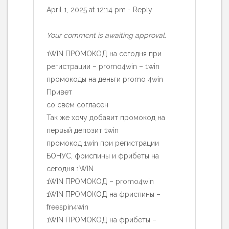
April 1, 2025 at 12:14 pm
-
Reply
Your comment is awaiting approval.
1WIN ПРОМОКОД на сегодня при
регистрации – promo4win – 1win
промокоды на деньги promo 4win
Привет
со свем согласен
Так же хочу добавит промокод на
первый депозит 1win
промокод 1win при регистрации
БОНУС, фриспины и фрибеты на
сегодня 1WIN
1WIN ПРОМОКОД – promo4win
1WIN ПРОМОКОД на фриспины –
freespin4win
1WIN ПРОМОКОД на фрибеты –