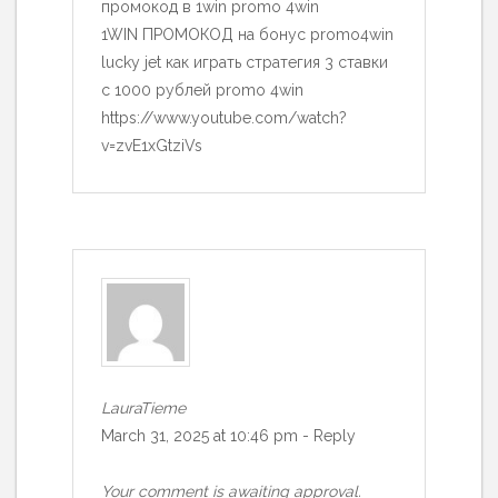
промокод в 1win promo 4win
1WIN ПРОМОКОД на бонус promo4win
lucky jet как играть стратегия 3 ставки
с 1000 рублей promo 4win
https://www.youtube.com/watch?
v=zvE1xGtziVs
LauraTieme
March 31, 2025 at 10:46 pm
-
Reply
Your comment is awaiting approval.