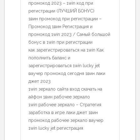
промокод 2023 – 1win код при
регистрации (ЛУЧШИЙ БОНУС)
1вин промокод при регистрации –
Промокод 1вин Регистрация и
промокод 1win 2023 / Самый большой
бонус в 1win при регистрации
как зарегистрироваться на 1win Как
пополнить баланс и
зарегистрироваться 1win lucky jet
ваучер промокод сегодня 1вин лаки
джет 2023
1win зеркало сайта вход скачать на
айфон 1вин рабочее зеркало
1win рабочее зеркало – Стратегия
заработка в игре лаки джет 1вин
промокод рабочее зеркало ваучер
1win lucky jet регистрация