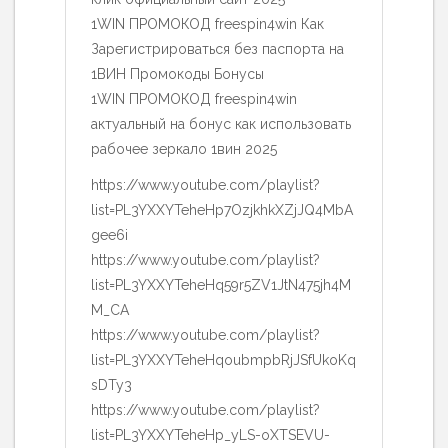
1WIN ПРОМОКОД freespin4win Как
Зарегистрироваться без паспорта на
1ВИН Промокоды Бонусы
1WIN ПРОМОКОД freespin4win
актуальный на бонус как использовать
рабочее зеркало 1вин 2025
https://www.youtube.com/playlist?
list=PL3YXXYTeheHp7OzjkhkXZjJQ4MbA
gee6i
https://www.youtube.com/playlist?
list=PL3YXXYTeheHq59r5ZV1JtN475jh4M
M_CA
https://www.youtube.com/playlist?
list=PL3YXXYTeheHqoubmpbRjJSfUkoKq
sDTy3
https://www.youtube.com/playlist?
list=PL3YXXYTeheHp_yLS-oXTSEVU-