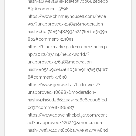
hash=a695e7a89e51ce5fb97bb682edebb
831#comment-5898
https://www.chimneyhousefl.com/revie
ws/?unapproved=319891&moderation-
hash=c6df70852482932a2276811e5e39a
8b2#comment-319891
https://blackmarketgalleria.com/index.p
hp/2022/07/24/hello-world/?
unapproved=37638&moderation-
hash=8052b9ce14a61036f89f1a7a5174f67
8#comment-37638
https://www.geowest.at/hallo-welt/?
unapproved=186887&moderation-
hash=97f16cd286110a74ba6c6ee008fed
cd9#comment-186887
https://www.adoveinthebelljar.com/cont
act?unapproved=226223&moderation-
hash=759f4511d738c6ba757e992739583d