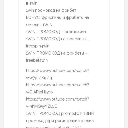
в 1win
1win промокод на фрибет
БОНУС, фриспины и фрибеты на
сегодня 1WIN
1WIN ПРОМОКОД – promo4win
1WIN ПРОМОКОД на фриспины –
freespin4win
1WIN ПРОМОКОД на фрибеты –
freebet4win
https://www.youtube.com/watch?
v=w7pfZKijiZg
https://www.youtube.com/watch?
v=DIAP1xHj5qo
https://www.youtube.com/watch?
v=9hMQ5yYZLyE
1WIN ПРОМОКОД promo4win 1ВИН
промокод при регистрации в один
клик официальный сайт 2025