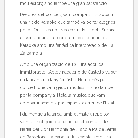
molt esforç sinó també una gran satisfacció.
Després del concert, vam compartir un sopar i
una nit de Karaoke que també va portar alegries
per a sOns. Les nostres contralts Isabel i Susana
es van endur el tercer premi del concurs de
Karaoke amb una fantàstica interpretació de ‘La
Zarzamora’!
Amb una organització de 10 i una acollida
immillorable, l’Aplec nadalenc de Castelló va ser
un tancament d’any fantàstic. No només pel
concert, que vam gaudir moltíssim sinó també
per la companyia, i tota la música que vam
compartir amb els participants d’arreu de l’Estat.
I diumenge a la tarda, amb el mateix repertori
vam tenir el goig de participar al concert de
Nadal del Cor Harmonia de l’Escola Pia de Sarrià
de Barcelona. La capella de l’escola, amb una