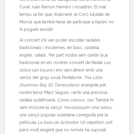
Coral Juan Ramon Herrero i nosaltres. El mal
temps va fer que, finalment, el Coro Iubilate de
Múrcia que també havia de participar a l’aplec no
hi pogués assistir.
Al concert s’hi van poder escoltar nadales
tradicionals i modernes, en basc, castellà,
anglès, català… Per part nostra vam cantar la ja
tradicional en els nostres concert de Nadal
Les
dotze van tocant
i ens vam atrevir amb una
versió del grup vocal Pentatonix,
The Little
Drummer Boy (El Tamborilero),
arranjada pel
nostre tenor Marc Segura, i amb una preciosa
nadala sudafricana,
Come colours, rise
. També hi
vam incloure la cançó
Yerushalayim shel zahav
,
una cançó popular israeliana coneguda per la
pel·lícula
La llista de Schindler
. Un repertori curt
però molt exigent que no només ha suposat