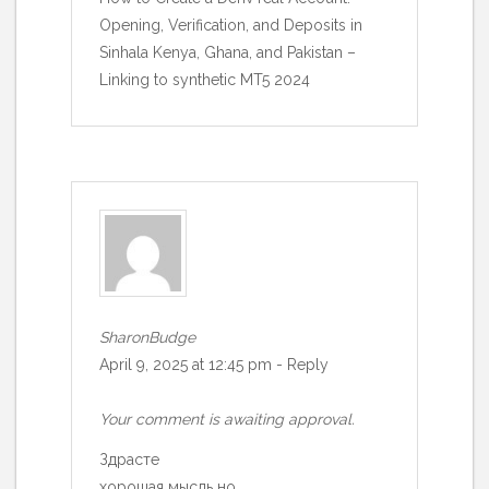
Opening, Verification, and Deposits in
Sinhala Kenya, Ghana, and Pakistan –
Linking to synthetic MT5 2024
SharonBudge
April 9, 2025 at 12:45 pm
-
Reply
Your comment is awaiting approval.
Здрасте
хорошая мысль но