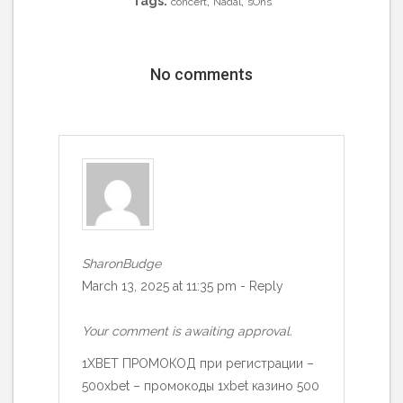
Tags:
,
,
concert
Nadal
sOns
No comments
SharonBudge
March 13, 2025 at 11:35 pm
-
Reply
Your comment is awaiting approval.
1XBET ПРОМОКОД при регистрации –
500xbet – промокоды 1xbet казино 500