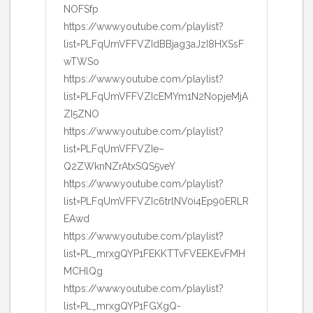
NOFSfp
https://www.youtube.com/playlist?
list=PLFqUmVFFVZIdBBjag3aJzI8HXSsF
wTWSo
https://www.youtube.com/playlist?
list=PLFqUmVFFVZIcEMYm1N2NopjeMjA
ZI5ZNO
https://www.youtube.com/playlist?
list=PLFqUmVFFVZIe–
Q2ZWknNZrAtxSQS5veY
https://www.youtube.com/playlist?
list=PLFqUmVFFVZIc6trlNV0i4Ep90ERLR
EAwd
https://www.youtube.com/playlist?
list=PL_mrxgQYP1FEKKTTvFVEEKEvFMH
MCHlQg
https://www.youtube.com/playlist?
list=PL_mrxgQYP1FGXgQ-