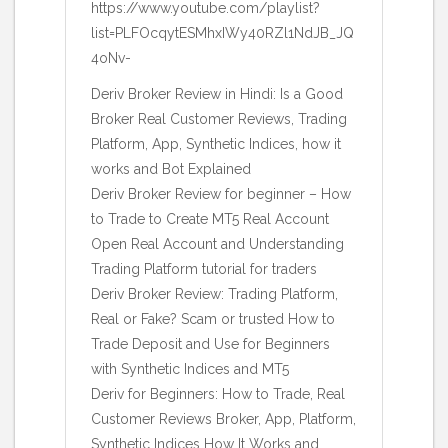
https://www.youtube.com/playlist?
list=PLFOcqytESMhxIWy40RZl1NdJB_JQ
4oNv-
Deriv Broker Review in Hindi: Is a Good
Broker Real Customer Reviews, Trading
Platform, App, Synthetic Indices, how it
works and Bot Explained
Deriv Broker Review for beginner – How
to Trade to Create MT5 Real Account
Open Real Account and Understanding
Trading Platform tutorial for traders
Deriv Broker Review: Trading Platform,
Real or Fake? Scam or trusted How to
Trade Deposit and Use for Beginners
with Synthetic Indices and MT5
Deriv for Beginners: How to Trade, Real
Customer Reviews Broker, App, Platform,
Synthetic Indices How It Works and