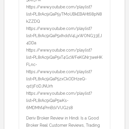
https://www.youtube.com/playlist?
list=PL8rAc9iQaP5yTMoUBkEBAHt68pN8
kZZDQ
https://www.youtube.com/playlist?
list=PL8rAc9iQaP5xIhddV4LjxWONG33EJ
4DDa
https://www.youtube.com/playlist?
list=PL8rAc9iQaP5xT4GcWFeKGNr3weHK
FLnc-
https://www.youtube.com/playlist?
list=PL8rAc9iQaP5zxCkODHzeQ-
qd3F0DJNUrh
https://www.youtube.com/playlist?
list=PL8rAc9iQaP5wKs-
6MDMhf4PmB1VVUG218
Deriv Broker Review in Hindi: Is a Good
Broker Real Customer Reviews, Trading