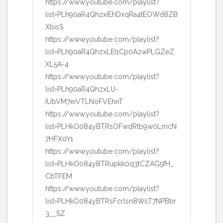
https://www.youtube.com/playlist?
list=PLh90aR4QhzxIEhDxqRa4tEOWd8ZB
XbisS
https://www.youtube.com/playlist?
list=PLh90aR4QhzxLEI1Cp0A2wPLGZeZ
XL5A-4
https://www.youtube.com/playlist?
list=PLh90aR4QhzxLU-
IUbVM7eiVTLNoFVEhnT
https://www.youtube.com/playlist?
list=PLHkO084yBTRsOFwdRtb9w0LmcN
7HFX0Y1
https://www.youtube.com/playlist?
list=PLHkO084yBTRupkk0q3tCZAG5fH_
CbTFEM
https://www.youtube.com/playlist?
list=PLHkO084yBTRsFcrlsn8WcT7NPBbr
3__SZ