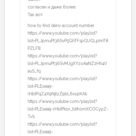
согласен и даже более
Так вот
how to find deriv account number
https://www.youtube.com/playlist?
list=PLJpmuPt36SvP5GhTF1pGUGLpImT8
PZLF8
https://www.youtube.com/playlist?
list=PLJpmuPt36SvMJgXYzoAaNZ2Hh4V
auS_fq
https://www.youtube.com/playlist?
list=PLEsea9-
rHbIPqZ4X9NjtzZ9bL6xspKAli
https://www.youtube.com/playlist?
list=PLEsea9-rHbIPk1n_tdih0mXCOCypZ-
TvS
https://www.youtube.com/playlist?
list=PLEsea9-