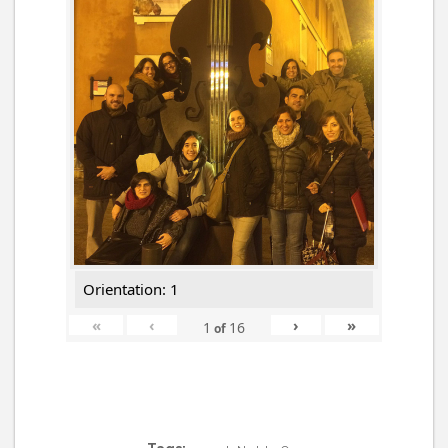
Orientation: 1
«
‹
›
»
1
16
of