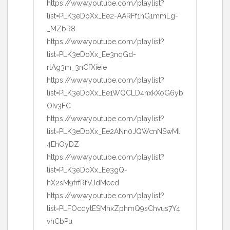
https://www.youtube.com/playlist?
list=PLK3eDoXx_Ee2-AARFf1nG1mmLg-
_MZbR8
https://www.youtube.com/playlist?
list=PLK3eDoXx_Ee3nqGd-
rtAg3m_3nCfXieie
https://www.youtube.com/playlist?
list=PLK3eDoXx_Ee1WQCLD4nxkXoG6yb
OIv3FC
https://www.youtube.com/playlist?
list=PLK3eDoXx_Ee2ANn0JQWcnNSwMl
4EhOyDZ
https://www.youtube.com/playlist?
list=PLK3eDoXx_Ee3gQ-
hX2sM9frfRfVJdMeed
https://www.youtube.com/playlist?
list=PLFOcqytESMhxZphmQ9sChvus7Y4
vhCbPu