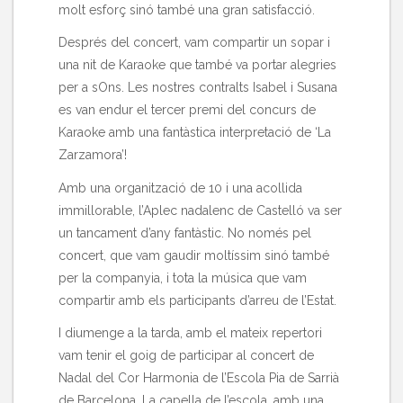
molt esforç sinó també una gran satisfacció.
Després del concert, vam compartir un sopar i
una nit de Karaoke que també va portar alegries
per a sOns. Les nostres contralts Isabel i Susana
es van endur el tercer premi del concurs de
Karaoke amb una fantàstica interpretació de ‘La
Zarzamora’!
Amb una organització de 10 i una acollida
immillorable, l’Aplec nadalenc de Castelló va ser
un tancament d’any fantàstic. No només pel
concert, que vam gaudir moltíssim sinó també
per la companyia, i tota la música que vam
compartir amb els participants d’arreu de l’Estat.
I diumenge a la tarda, amb el mateix repertori
vam tenir el goig de participar al concert de
Nadal del Cor Harmonia de l’Escola Pia de Sarrià
de Barcelona. La capella de l’escola, amb una