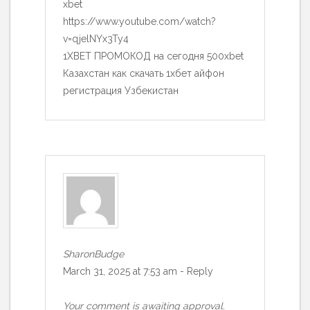
xbet
https://www.youtube.com/watch?
v=qjelNYx3Ty4
1XBET ПРОМОКОД на сегодня 500xbet
Казахстан как скачать 1хбет айфон
регистрация Узбекистан
SharonBudge
March 31, 2025 at 7:53 am
-
Reply
Your comment is awaiting approval.