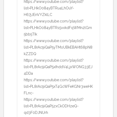
https://www.youtube.com/playlist?
list=PLHkO084yBTRu4LhOuY-
H67jJEnVYZklLC
https://www.youtube.com/playlist?
list=PLHkO084yBTRs5vvkdFqWMn2lGm
5bb5TIk
https://www.youtube.com/playlist?
list=PL8rAc9iQaP5yTMoUBkEBAHt68pN8
kZZDQ
https://www.youtube.com/playlist?
list=PL8rAc9iQaP5xIhddV4LjxWONG33EJ
4DDa
https://www.youtube.com/playlist?
list=PL8rAc9iQaP5xT4GcWFeKGNr3weHK
FLnc-
https://www.youtube.com/playlist?
list=PL8rAc9iQaP5zxCkODHzeQ-
qd3F0DJNUrh