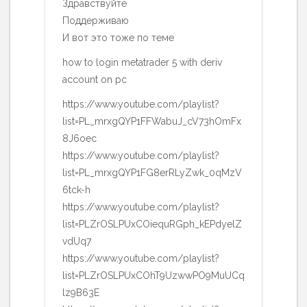
Здравствуйте
Поддерживаю
И вот это тоже по теме
how to login metatrader 5 with deriv
account on pc
https://www.youtube.com/playlist?
list=PL_mrxgQYP1FFWabuJ_cV73hOmFx
8J6oec
https://www.youtube.com/playlist?
list=PL_mrxgQYP1FG8erRLyZwk_0qMzV
6tck-h
https://www.youtube.com/playlist?
list=PLZrOSLPUxCOiequRGph_kEPdyelZ
vdUq7
https://www.youtube.com/playlist?
list=PLZrOSLPUxCOhT9UzwwPO9MuUCq
lz9B63E