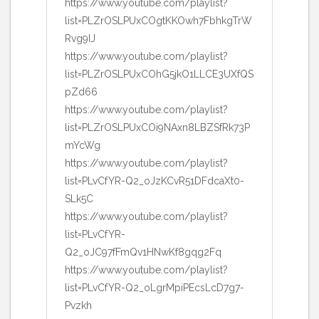
https://www.youtube.com/playlist?
list=PLZrOSLPUxCOgtKKOwh7FbhkgTrW
Rvg9IJ
https://www.youtube.com/playlist?
list=PLZrOSLPUxCOhG5jkO1LLCE3UXfQS
pZd66
https://www.youtube.com/playlist?
list=PLZrOSLPUxCOi9NAxn8LBZSfRk73P
mYcWg
https://www.youtube.com/playlist?
list=PLvCfYR-Q2_oJzKCvR51DFdcaXt0-
SLk5C
https://www.youtube.com/playlist?
list=PLvCfYR-
Q2_oJC97fFmQv1HNwKf8gqg2Fq
https://www.youtube.com/playlist?
list=PLvCfYR-Q2_oLgrMpiPEcsLcD7g7-
Pvzkh