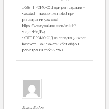
1XBET ПРОМОКОД при регистрации –
500xbet – промокоды 1xbet при
регистрации 500 xbet
https://www.youtube.com/watch?
v=qjelNYx3Ty4
1XBET ПРОМОКОД на сегодня 500xbet
Казахстан как скачать 1хбет айфон
регистрация Узбекистан
SharonBudge