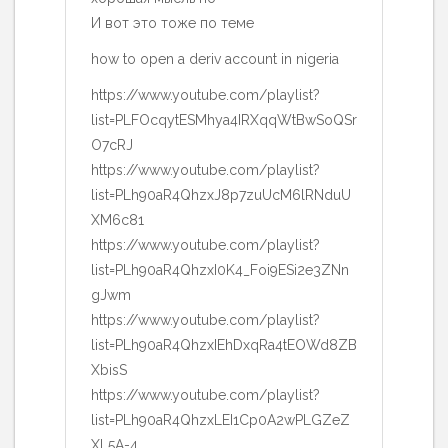
И вот это тоже по теме
how to open a deriv account in nigeria
https://www.youtube.com/playlist?
list=PLFOcqytESMhya4IRXqqWtBwSoQSr
O7cRJ
https://www.youtube.com/playlist?
list=PLh90aR4QhzxJ8p7zuUcM6lRNduU
XM6c81
https://www.youtube.com/playlist?
list=PLh90aR4QhzxI0K4_Foi9ESi2e3ZNn
gJwm
https://www.youtube.com/playlist?
list=PLh90aR4QhzxIEhDxqRa4tEOWd8ZB
XbisS
https://www.youtube.com/playlist?
list=PLh90aR4QhzxLEI1Cp0A2wPLGZeZ
XL5A-4