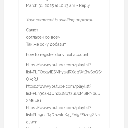
March 31, 2025 at 10:13 am
-
Reply
Your comment is awaiting approval.
Салют
согласен со всем
Так же хочу добавит
how to register deriv real account
https://www.youtube.com/playlist?
list=PLFOcqytESMhya4IRXqqWtBwSoQSr
O7cRJ
https://www.youtube.com/playlist?
list=PLh90aR4QhzxJ8p7zuUcM6lRNduU
XM6c81
https://www.youtube.com/playlist?
list=PLh90aR4QhzxI0K4_Foi9ESi2e3ZNn
gJwm