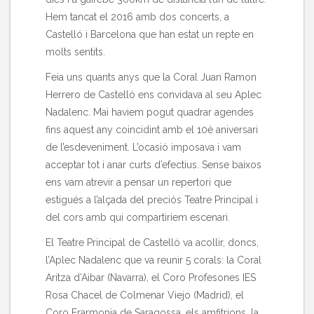
Hem tancat el 2016 amb dos concerts, a
Castelló i Barcelona que han estat un repte en
molts sentits.
Feia uns quants anys que la Coral Juan Ramon
Herrero de Castelló ens convidava al seu Aplec
Nadalenc. Mai haviem pogut quadrar agendes
fins aquest any coincidint amb el 10è aniversari
de l’esdeveniment. L’ocasió imposava i vam
acceptar tot i anar curts d’efectius. Sense baixos
ens vam atrevir a pensar un repertori que
estigués a l’alçada del preciós Teatre Principal i
del cors amb qui compartiriem escenari.
El Teatre Principal de Castelló va acollir, doncs,
l’Aplec Nadalenc que va reunir 5 corals: la Coral
Aritza d’Aibar (Navarra), el Coro Profesones IES
Rosa Chacel de Colmenar Viejo (Madrid), el
Coro Erarmonia de Saragossa, els amfitrions, la