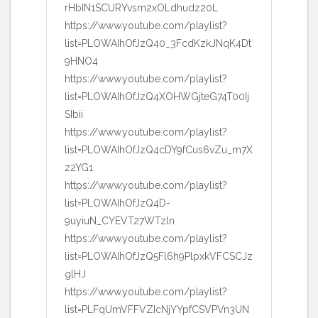
rHbIN1SCURYvsm2xOLdhudz20L
https://www.youtube.com/playlist?
list=PLOWAIhOfJzQ40_3FcdKzkJNqK4Dt
9HNO4
https://www.youtube.com/playlist?
list=PLOWAIhOfJzQ4XOHWGjteG74T00Ij
SIbii
https://www.youtube.com/playlist?
list=PLOWAIhOfJzQ4cDY9fCus6vZu_m7X
z2YG1
https://www.youtube.com/playlist?
list=PLOWAIhOfJzQ4D-
9uyiuN_CYEVT27WTzln
https://www.youtube.com/playlist?
list=PLOWAIhOfJzQ5Fl6h9PlpxkVFCSCJz
glHJ
https://www.youtube.com/playlist?
list=PLFqUmVFFVZIcNjYYpfCSVPVn3UN