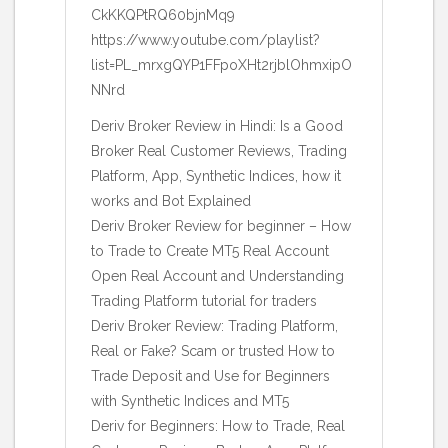
CkKKQPtRQ60bjnMq9
https://www.youtube.com/playlist?
list=PL_mrxgQYP1FFpoXHt2rjblOhmxipO
NNrd
Deriv Broker Review in Hindi: Is a Good
Broker Real Customer Reviews, Trading
Platform, App, Synthetic Indices, how it
works and Bot Explained
Deriv Broker Review for beginner – How
to Trade to Create MT5 Real Account
Open Real Account and Understanding
Trading Platform tutorial for traders
Deriv Broker Review: Trading Platform,
Real or Fake? Scam or trusted How to
Trade Deposit and Use for Beginners
with Synthetic Indices and MT5
Deriv for Beginners: How to Trade, Real