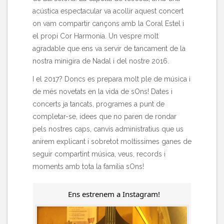
acústica espectacular va acollir aquest concert
on vam compartir cançons amb la Coral Estel i
el propi Cor Harmonia. Un vespre molt
agradable que ens va servir de tancament de la
nostra minigira de Nadal i del nostre 2016.
I el 2017? Doncs es prepara molt ple de música i
de més novetats en la vida de sOns! Dates i
concerts ja tancats, programes a punt de
completar-se, idees que no paren de rondar
pels nostres caps, canvis administratius que us
anirem explicant i sobretot moltíssimes ganes de
seguir compartint música, veus, records i
moments amb tota la família sOns!
Ens estrenem a Instagram!