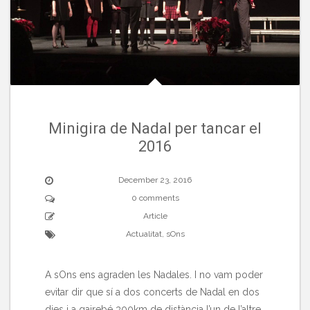
Minigira de Nadal per tancar el
2016
December 23, 2016
0 comments
Article
Actualitat
,
sOns
A sOns ens agraden les Nadales. I no vam poder
evitar dir que sí a dos concerts de Nadal en dos
dies i a gairebé 300km de distància l’un de l’altre.