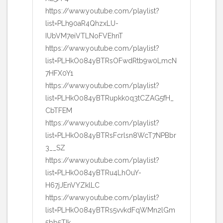
https://www.youtube.com/playlist?
list=PLh90aR4QhzxLU-
IUbVM7eiVTLNoFVEhnT
https://www.youtube.com/playlist?
list=PLHkO084yBTRsOFwdRtb9w0LmcN
7HFX0Y1
https://www.youtube.com/playlist?
list=PLHkO084yBTRupkk0q3tCZAG5fH_
CbTFEM
https://www.youtube.com/playlist?
list=PLHkO084yBTRsFcrlsn8WcT7NPBbr
3__SZ
https://www.youtube.com/playlist?
list=PLHkO084yBTRu4LhOuY-
H67jJEnVYZklLC
https://www.youtube.com/playlist?
list=PLHkO084yBTRs5vvkdFqWMn2lGm
5bb5TIk