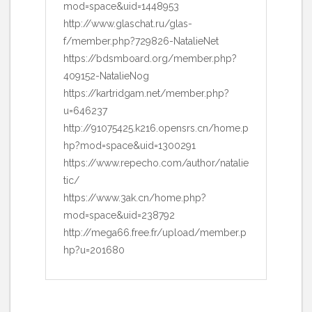
mod=space&uid=1448953
http://www.glaschat.ru/glas-
f/member.php?729826-NatalieNet
https://bdsmboard.org/member.php?
409152-NatalieNog
https://kartridgam.net/member.php?
u=646237
http://91075425.k216.opensrs.cn/home.p
hp?mod=space&uid=1300291
https://www.repecho.com/author/natalie
tic/
https://www.3ak.cn/home.php?
mod=space&uid=238792
http://mega66.free.fr/upload/member.p
hp?u=201680