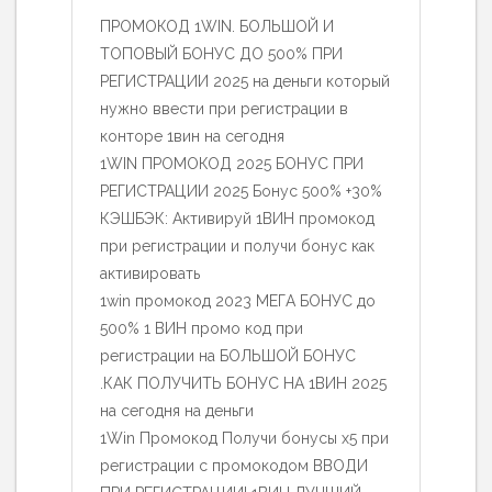
ПРОМОКОД 1WIN. БОЛЬШОЙ И
ТОПОВЫЙ БОНУС ДО 500% ПРИ
РЕГИСТРАЦИИ 2025 на деньги который
нужно ввести при регистрации в
конторе 1вин на сегодня
1WIN ПРОМОКОД 2025 БОНУС ПРИ
РЕГИСТРАЦИИ 2025 Бонус 500% +30%
КЭШБЭК: Активируй 1ВИН промокод
при регистрации и получи бонус как
активировать
1win промокод 2023 МЕГА БОНУС до
500% 1 ВИН промо код при
регистрации на БОЛЬШОЙ БОНУС
.КАК ПОЛУЧИТЬ БОНУС НА 1ВИН 2025
на сегодня на деньги
1Win Промокод Получи бонусы x5 при
регистрации с промокодом ВВОДИ