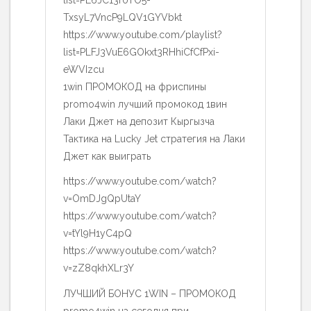
list=PL6JC13r0TO5-
TxsyL7VncP9LQV1GYVbkt
https://www.youtube.com/playlist?
list=PLFJ3VuE6GOkxt3RHhiCfCfPxi-
eWVIzcu
1win ПРОМОКОД на фриспины
promo4win лучший промокод 1вин
Лаки Джет на депозит Кыргызча
Тактика на Lucky Jet стратегия на Лаки
Джет как выиграть
https://www.youtube.com/watch?
v=OmDJgQpUtaY
https://www.youtube.com/watch?
v=tYl9H1yC4pQ
https://www.youtube.com/watch?
v=zZ8qkhXLr3Y
ЛУЧШИЙ БОНУС 1WIN – ПРОМОКОД
promo4win на сегодня при