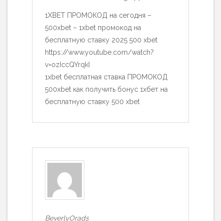
1XBET ПРОМОКОД на сегодня –
500xbet – 1xbet промокод на
бесплатную ставку 2025 500 xbet
https://www.youtube.com/watch?
v=ozIccQYrqkI
1xbet бесплатная ставка ПРОМОКОД
500xbet как получить бонус 1хбет на
бесплатную ставку 500 xbet
BeverlyOrads