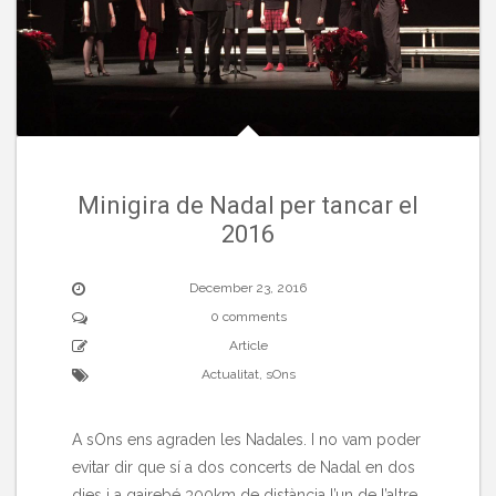
Minigira de Nadal per tancar el
2016
December 23, 2016
0 comments
Article
Actualitat
,
sOns
A sOns ens agraden les Nadales. I no vam poder
evitar dir que sí a dos concerts de Nadal en dos
dies i a gairebé 300km de distància l’un de l’altre.