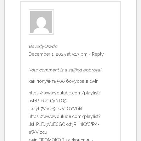
BeverlyOrads
December 1, 2025 at 5:13 pm
-
Reply
Your comment is awaiting approval.
как получить 500 бонусов в 1win
https://www.youtube.com/playlist?
list=PL6JC13r0TO5-
TxsyL7VncP9LQV1GYVbkt
https://www.youtube.com/playlist?
list=PLFJ3VuE6GOkxt3RHhiCfCfPxi-
eWVIzcu
1win ПРОМОКОД на фриспины