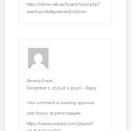
https://dionis.net.ua/board/tools.php?
event=profile&pname=Emilyhon
BeverlyOrads
December 1, 2025 at 5:35 pm
-
Reply
Your comment is awaiting approval.
1win бонус за регистрацию
https://www.youtube.com/playlist?