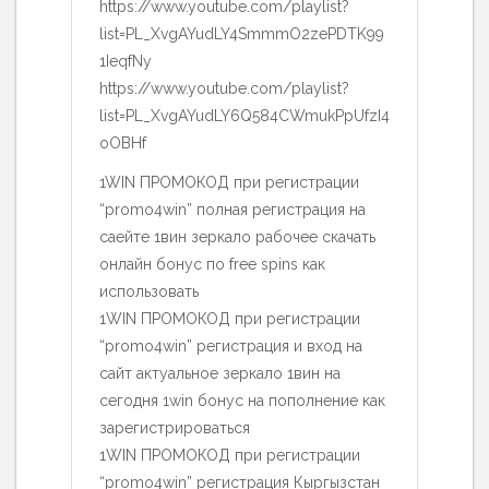
https://www.youtube.com/playlist?
list=PL_XvgAYudLY4SmmmO2zePDTK99
1IeqfNy
https://www.youtube.com/playlist?
list=PL_XvgAYudLY6Q584CWmukPpUfzI4
oOBHf
1WIN ПРОМОКОД при регистрации
“promo4win” полная регистрация на
саейте 1вин зеркало рабочее скачать
онлайн бонус по free spins как
использовать
1WIN ПРОМОКОД при регистрации
“promo4win” регистрация и вход на
сайт актуальное зеркало 1вин на
сегодня 1win бонус на пополнение как
зарегистрироваться
1WIN ПРОМОКОД при регистрации
“promo4win” регистрация Кыргызстан