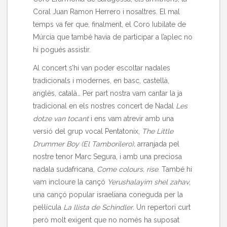
Coral Juan Ramon Herrero i nosaltres. El mal
temps va fer que, finalment, el Coro Iubilate de
Múrcia que també havia de participar a l’aplec no
hi pogués assistir.
Al concert s’hi van poder escoltar nadales
tradicionals i modernes, en basc, castellà,
anglès, català… Per part nostra vam cantar la ja
tradicional en els nostres concert de Nadal
Les
dotze van tocant
i ens vam atrevir amb una
versió del grup vocal Pentatonix,
The Little
Drummer Boy (El Tamborilero),
arranjada pel
nostre tenor Marc Segura, i amb una preciosa
nadala sudafricana,
Come colours, rise
. També hi
vam incloure la cançó
Yerushalayim shel zahav
,
una cançó popular israeliana coneguda per la
pel·lícula
La llista de Schindler
. Un repertori curt
però molt exigent que no només ha suposat