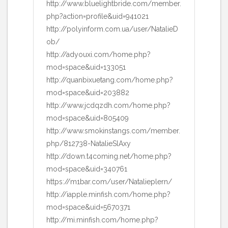
http://www.bluelightbride.com/member.
php?action=profile&uid=941021
http://polyinform.com.ua/user/NatalieD
ob/
http://adyouxi.com/home.php?
mod=space&uid=133051
http://quanbixuetang.com/home.php?
mod=space&uid=203882
http://www.jcdqzdh.com/home.php?
mod=space&uid=805409
http://www.smokinstangs.com/member.
php/812738-NatalieSlAxy
http://down.t4coming.net/home.php?
mod=space&uid=340761
https://m1bar.com/user/Natalieplern/
http://iapple.minfish.com/home.php?
mod=space&uid=5670371
http://mi.minfish.com/home.php?