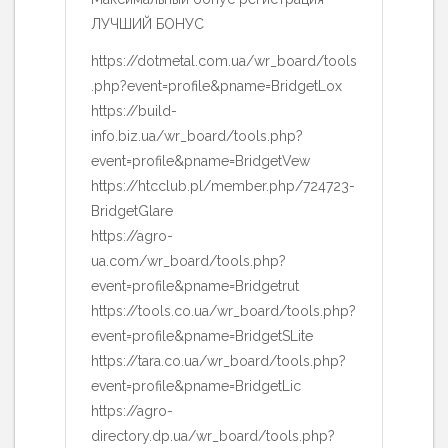
ЛУЧШИЙ БОНУС
https://dotmetal.com.ua/wr_board/tools
.php?event=profile&pname=BridgetLox
https://build-
info.biz.ua/wr_board/tools.php?
event=profile&pname=BridgetVew
https://htcclub.pl/member.php/724723-
BridgetGlare
https://agro-
ua.com/wr_board/tools.php?
event=profile&pname=Bridgetrut
https://tools.co.ua/wr_board/tools.php?
event=profile&pname=BridgetSLite
https://tara.co.ua/wr_board/tools.php?
event=profile&pname=BridgetLic
https://agro-
directory.dp.ua/wr_board/tools.php?