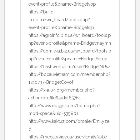
event=profile&pname=Bridgetvop
https://build-
in.dp.ua/wr_board/tools.php?
event=profile&pname=Bridgetsip
https://agroinfo.biz.ua/wr_board/tools.p
hp?event=profile&pname=Bridgetmaymn
https://domivka.biz.ua/wr_board/tools.p
hp?event=profile&pname=BridgetSargo
https://flashworlds.ru/user/BridgetNUs/
http://bocauvietnam.com/member.php?
1740797-BridgetCovof
https://39504.org/member.php?
action=profile&uid=165761
http://www.dbgjjs.com/home.php?
mod=space&uid=539801
http://www.kaktuz.com/profile/Emilyze
d
https://megatv.kiev.ua/user/EmilyNub/