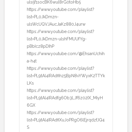
uls5f1socBK6wul8rG0toHb5
https://www.youtube.com/playlist?
list=PL0JkDmzn-
ulsWcUQVJAucJaKz880J4urw
https://www.youtube.com/playlist?
list=PL0JkDmzn-ulshFMUUfYg-
pBbIcz8pDIhP
https://www.youtube.com/@EhsanUchih
a-h4t
https://www.youtube.com/playlist?
list=PL9tAl4IRAdfihz5BpN8vYWyxK2TTYk
LKs
https://www.youtube.com/playlist?
list=PL9tAl4IRAdfg6Ob3LJf6z02IX_MiyH
6GX
https://www.youtube.com/playlist?
list=PL9tAl4IRAdfiXuJoPRgO6lEjrqdzfJQ4
S