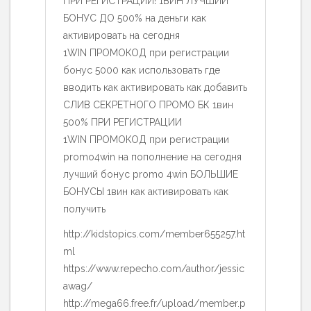
ПРИ РЕГИСТРАЦИИ! 1ВИН ЛУЧШИЙ
БОНУС ДО 500% на деньги как
активировать на сегодня
1WIN ПРОМОКОД при регистрации
бонус 5000 как использовать где
вводить как активировать как добавить
СЛИВ СЕКРЕТНОГО ПРОМО БК 1вин
500% ПРИ РЕГИСТРАЦИИ
1WIN ПРОМОКОД при регистрации
promo4win на пополнение на сегодня
лучший бонус promo 4win БОЛЬШИЕ
БОНУСЫ 1вин как активировать как
получить
http://kidstopics.com/member655257.ht
ml
https://www.repecho.com/author/jessic
awag/
http://mega66.free.fr/upload/member.p