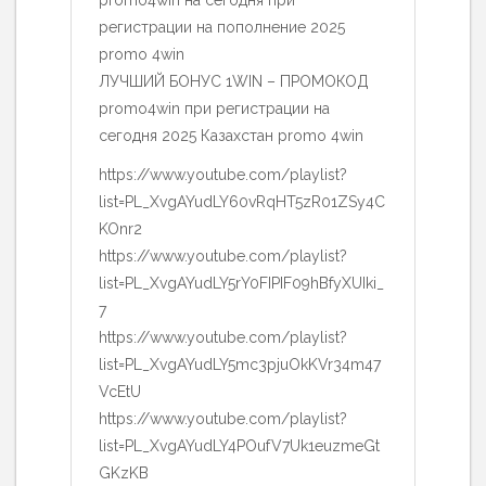
регистрации на пополнение 2025
promo 4win
ЛУЧШИЙ БОНУС 1WIN – ПРОМОКОД
promo4win при регистрации на
сегодня 2025 Казахстан promo 4win
https://www.youtube.com/playlist?
list=PL_XvgAYudLY60vRqHT5zR01ZSy4C
KOnr2
https://www.youtube.com/playlist?
list=PL_XvgAYudLY5rY0FIPIF09hBfyXUIki_
7
https://www.youtube.com/playlist?
list=PL_XvgAYudLY5mc3pjuOkKVr34m47
VcEtU
https://www.youtube.com/playlist?
list=PL_XvgAYudLY4POufV7Uk1euzmeGt
GKzKB