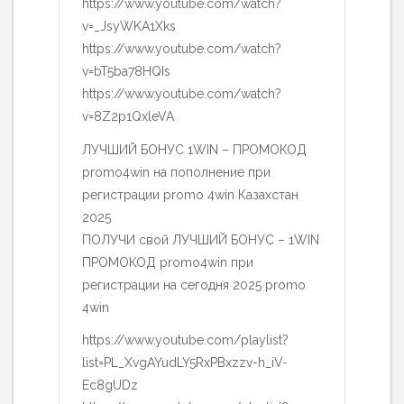
https://www.youtube.com/watch?
v=_JsyWKA1Xks
https://www.youtube.com/watch?
v=bT5ba78HQIs
https://www.youtube.com/watch?
v=8Z2p1QxleVA
ЛУЧШИЙ БОНУС 1WIN – ПРОМОКОД
promo4win на пополнение при
регистрации promo 4win Казахстан
2025
ПОЛУЧИ свой ЛУЧШИЙ БОНУС – 1WIN
ПРОМОКОД promo4win при
регистрации на сегодня 2025 promo
4win
https://www.youtube.com/playlist?
list=PL_XvgAYudLY5RxPBxzzv-h_iV-
Ec8gUDz