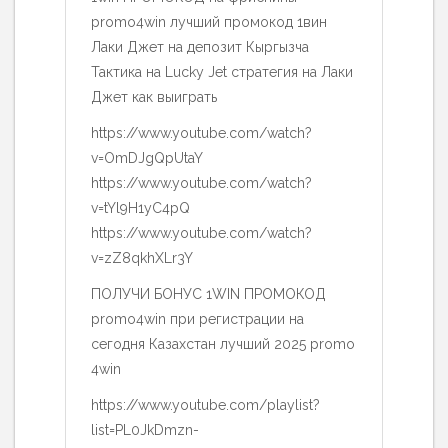
promo4win лучший промокод 1вин
Лаки Джет на депозит Кыргызча
Тактика на Lucky Jet стратегия на Лаки
Джет как выиграть
https://www.youtube.com/watch?
v=OmDJgQpUtaY
https://www.youtube.com/watch?
v=tYl9H1yC4pQ
https://www.youtube.com/watch?
v=zZ8qkhXLr3Y
ПОЛУЧИ БОНУС 1WIN ПРОМОКОД
promo4win при регистрации на
сегодня Казахстан лучший 2025 promo
4win
https://www.youtube.com/playlist?
list=PL0JkDmzn-