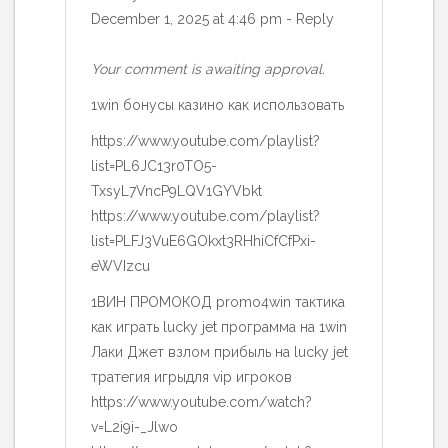
December 1, 2025 at 4:46 pm
-
Reply
Your comment is awaiting approval.
1win бонусы казино как использовать
https://www.youtube.com/playlist?
list=PL6JC13r0TO5-
TxsyL7VncP9LQV1GYVbkt
https://www.youtube.com/playlist?
list=PLFJ3VuE6GOkxt3RHhiCfCfPxi-
eWVIzcu
1ВИН ПРОМОКОД promo4win тактика
как играть lucky jet программа на 1win
Лаки Джет взлом прибыль на lucky jet
тратегия игрыдля vip игроков
https://www.youtube.com/watch?
v=L2i9i-_Jlwo