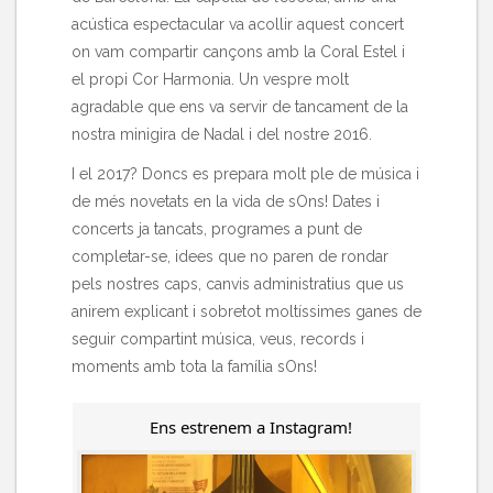
acústica espectacular va acollir aquest concert
on vam compartir cançons amb la Coral Estel i
el propi Cor Harmonia. Un vespre molt
agradable que ens va servir de tancament de la
nostra minigira de Nadal i del nostre 2016.
I el 2017? Doncs es prepara molt ple de música i
de més novetats en la vida de sOns! Dates i
concerts ja tancats, programes a punt de
completar-se, idees que no paren de rondar
pels nostres caps, canvis administratius que us
anirem explicant i sobretot moltíssimes ganes de
seguir compartint música, veus, records i
moments amb tota la família sOns!
Ens estrenem a Instagram!