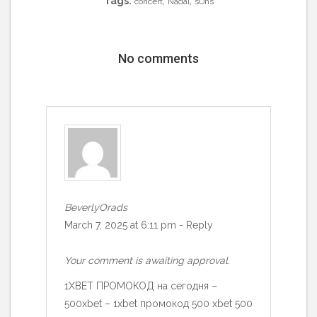
Tags:
,
,
concert
Nadal
sOns
No comments
BeverlyOrads
March 7, 2025 at 6:11 pm
-
Reply
Your comment is awaiting approval.
1XBET ПРОМОКОД на сегодня –
500xbet – 1xbet промокод 500 xbet 500