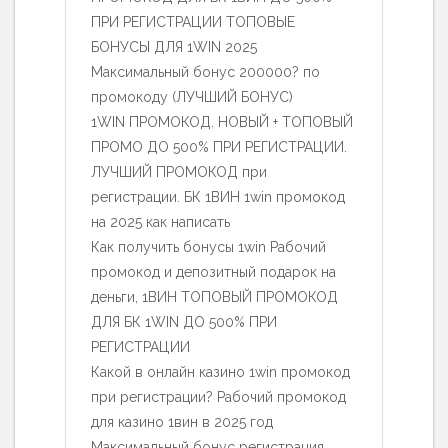
ПРИ РЕГИСТРАЦИИ ТОПОВЫЕ
БОНУСЫ ДЛЯ 1WIN 2025
Максимальный бонус 200000? по
промокоду (ЛУЧШИЙ БОНУС)
1WIN ПРОМОКОД. НОВЫЙ + ТОПОВЫЙ
ПРОМО ДО 500% ПРИ РЕГИСТРАЦИИ.
ЛУЧШИЙ ПРОМОКОД при
регистрации. БК 1ВИН 1win промокод
на 2025 как написать
Как получить бонусы 1win Рабочий
промокод и депозитный подарок на
деньги, 1ВИН ТОПОВЫЙ ПРОМОКОД
ДЛЯ БК 1WIN ДО 500% ПРИ
РЕГИСТРАЦИИ
Какой в онлайн казино 1win промокод
при регистрации? Рабочий промокод
для казино 1вин в 2025 год
Максимальный бонус регистрация