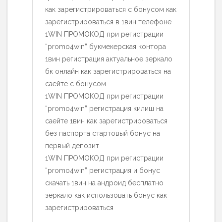
как зарегистрироваться с бонусом как
зарегистрироваться в 1вин телефоне
1WIN ПРОМОКОД при регистрации
“promo4win” букмекерская контора
1вин регистрация актуальное зеркало
бк онлайн как зарегистрироваться на
саейте с бонусом
1WIN ПРОМОКОД при регистрации
“promo4win” регистрация килиш на
саейте 1вин как зарегистрироваться
без паспорта стартовый бонус на
первый депозит
1WIN ПРОМОКОД при регистрации
“promo4win” регистрация и бонус
скачать 1вин на андроид бесплатно
зеркало как использовать бонус как
зарегистрироваться