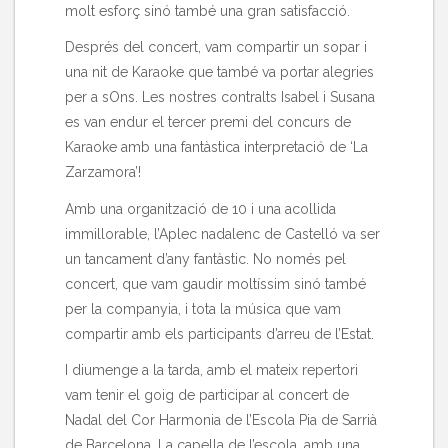
molt esforç sinó també una gran satisfacció.
Després del concert, vam compartir un sopar i
una nit de Karaoke que també va portar alegries
per a sOns. Les nostres contralts Isabel i Susana
es van endur el tercer premi del concurs de
Karaoke amb una fantàstica interpretació de ‘La
Zarzamora’!
Amb una organització de 10 i una acollida
immillorable, l’Aplec nadalenc de Castelló va ser
un tancament d’any fantàstic. No només pel
concert, que vam gaudir moltíssim sinó també
per la companyia, i tota la música que vam
compartir amb els participants d’arreu de l’Estat.
I diumenge a la tarda, amb el mateix repertori
vam tenir el goig de participar al concert de
Nadal del Cor Harmonia de l’Escola Pia de Sarrià
de Barcelona. La capella de l’escola, amb una