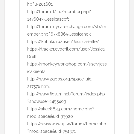
hp?u=201681
http://forum.ll2.ru/member.php?
1476843-Jessicascoft
http://forum.toycarexchange.com/vb/m
ember.php?6738865-Jessicahok
https://kohuku.ru/user/JessicaRette/
https://tracker.evocrit.com/user/Jessica
Drelt
https://monkeyworkshop.com/user/jess
icakeent/
http://www.zgbbs.org/space-uid-
217576.html
http://www.figvam.net/forum/index.php
?showuser=1495403
https://alice8833.com/home.php?
mod=space&uid=93920
https://www.wuwuji.tw/forum/home.php
?mod=space&uid=754371