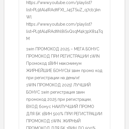
https://www.youtube.com/playlist?
list=PL9tAl4IRAdfiFXt_J45TSuZ_q7cb3kn
Wl
https://www.youtube.com/playlist?
list=PL9tAl4IRAdfihl8iSvQsqM4k3pX814Tq
M
1win ПРОМОКОД 2025 – МЕГА БОНУС
ПРОМОКОД ПРИ РЕГИСТРАЦИИ 1WIN
Промокод 1ВИН максмимум
ЖИРНЕЙШИЕ БОНУСЫ 1вин промо код
при регистрации на деньги!
1WIN ПРОМОКОД 2025! ЛУЧШИЙ
БОНУС 1win регистрация 1вин
промокод 2025 при регистрации,
ВХОД бонус НАИЛУЧШИЙ ПРОМО
ДЛЯ БК 1ВИН 500% ПРИ РЕГИСТРАЦИИ
ПРОМОКОД 1WIN. ЖИРНЫЙ
ПРОМОКОД ДЛЯ БК 1ВИН ДО 500%