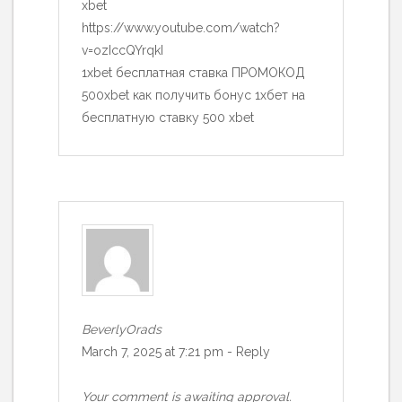
xbet
https://www.youtube.com/watch?
v=ozIccQYrqkI
1xbet бесплатная ставка ПРОМОКОД
500xbet как получить бонус 1хбет на
бесплатную ставку 500 xbet
BeverlyOrads
March 7, 2025 at 7:21 pm
-
Reply
Your comment is awaiting approval.