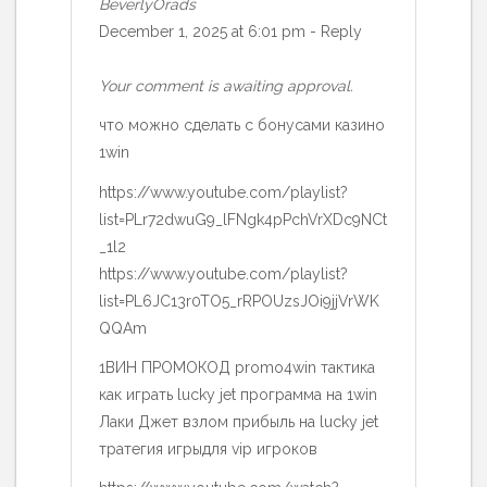
BeverlyOrads
December 1, 2025 at 6:01 pm
-
Reply
Your comment is awaiting approval.
что можно сделать с бонусами казино
1win
https://www.youtube.com/playlist?
list=PLr72dwuG9_lFNgk4pPchVrXDc9NCt
_1l2
https://www.youtube.com/playlist?
list=PL6JC13r0TO5_rRPOUzsJOi9jjVrWK
QQAm
1ВИН ПРОМОКОД promo4win тактика
как играть lucky jet программа на 1win
Лаки Джет взлом прибыль на lucky jet
тратегия игрыдля vip игроков