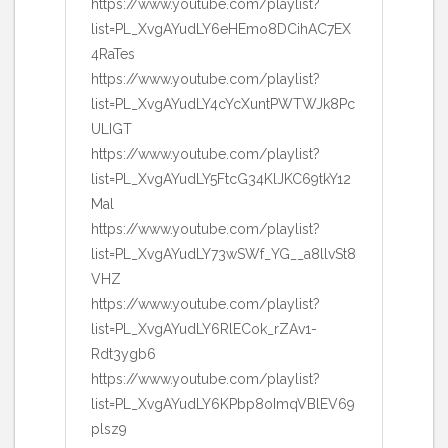
https://www.youtube.com/playlist?
list=PL_XvgAYudLY6eHEmo8DCihAC7EX
4RaTes
https://www.youtube.com/playlist?
list=PL_XvgAYudLY4cYcXuntPWTWJk8Pc
ULIGT
https://www.youtube.com/playlist?
list=PL_XvgAYudLY5FtcG34KlJKC69tkY12
Mal
https://www.youtube.com/playlist?
list=PL_XvgAYudLY73wSWf_YG__a8llvSt8
VHZ
https://www.youtube.com/playlist?
list=PL_XvgAYudLY6RlECok_rZAv1-
Rdt3ygb6
https://www.youtube.com/playlist?
list=PL_XvgAYudLY6KPbp8oImqVBlEV69
plsz9