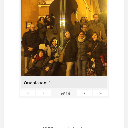
Orientation: 1
«
‹
›
»
1
16
of