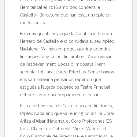
Hem tancat el 2016 amb dos concerts, a
Castelló i Barcelona que han estat un repte en
molts sentits.
Feia uns quants anys que la Coral Juan Ramon
Herrero de Castelló ens convidava al seu Aplec
Nadalenc. Mai haviem pogut quadrar agendes
fins aquest any coincidint amb el 10è aniversari
de l’esdeveniment. L’ocasió imposava i vam
acceptar tot i anar curts d’efectius. Sense baixos
ens vam atrevir a pensar un repertori que
estigués a l’alçada del preciós Teatre Principal i
del cors amb qui compartiriem escenari.
El Teatre Principal de Castelló va acollir, doncs,
l’Aplec Nadalenc que va reunir 5 corals: la Coral
Aritza d’Aibar (Navarra), el Coro Profesones IES
Rosa Chacel de Colmenar Viejo (Madrid), el
Coro Erarmonia de Saragossa, els amfitrions, la