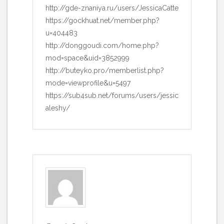
http://gde-znaniya.ru/users/JessicaCatte
https://gockhuat.net/member.php?
u=404483
http://donggoudi.com/home.php?
mod=space&uid=3852999
http://buteyko.pro/memberlist.php?
mode=viewprofile&u=5497
https://sub4sub.net/forums/users/jessic
aleshy/