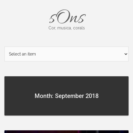
Skip
sOns
to
content
Cor, musica, corals
Month: September 2018