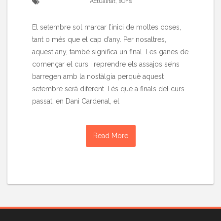
Actualitat
,
sOns
El setembre sol marcar l’inici de moltes coses,
tant o més que el cap d’any. Per nosaltres,
aquest any, també significa un final. Les ganes de
començar el curs i reprendre els assajos se’ns
barregen amb la nostàlgia perquè aquest
setembre serà diferent. I és que a finals del curs
passat, en Dani Cardenal, el
Read More