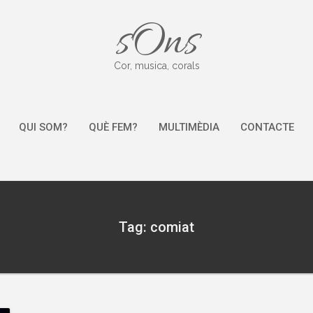
sOns
Cor, musica, corals
QUI SOM?
QUÈ FEM?
MULTIMÈDIA
CONTACTE
Tag: comiat