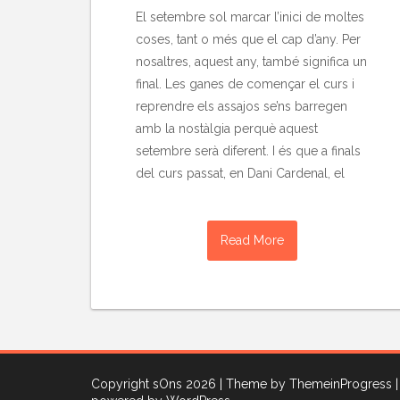
El setembre sol marcar l’inici de moltes
coses, tant o més que el cap d’any. Per
nosaltres, aquest any, també significa un
final. Les ganes de començar el curs i
reprendre els assajos se’ns barregen
amb la nostàlgia perquè aquest
setembre serà diferent. I és que a finals
del curs passat, en Dani Cardenal, el
Read More
Copyright sOns 2026
| Theme by ThemeinProgress