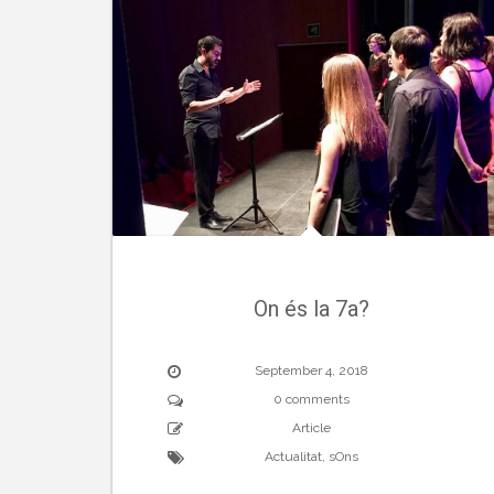
On és la 7a?
September 4, 2018
0 comments
Article
Actualitat
,
sOns